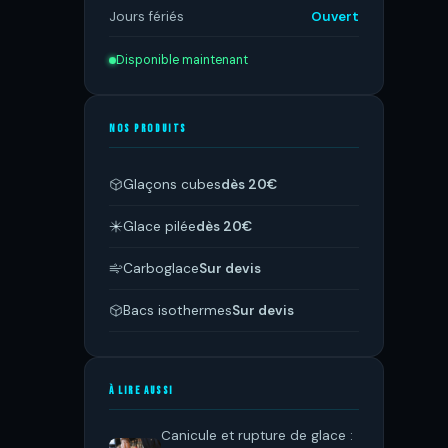
Jours fériés
Ouvert
Disponible maintenant
NOS PRODUITS
Glaçons cubes
dès 20€
Glace pilée
dès 20€
Carboglace
Sur devis
Bacs isothermes
Sur devis
À LIRE AUSSI
Canicule et rupture de glace :