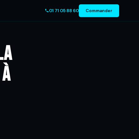
01 71 05 88 60
Commander
La
 à