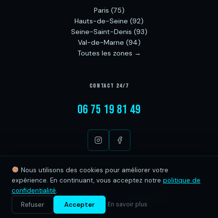
Paris (75)
Hauts-de-Seine (92)
Seine-Saint-Denis (93)
Val-de-Marne (94)
Toutes les zones →
CONTACT 24/7
06 75 19 81 49
Nous utilisons des cookies pour améliorer votre
expérience. En continuant, vous acceptez notre
politique de
confidentialité
.
© 2026 ChronoGlaçons — Tous droits réservés
Mentions légales
·
Politique de confidentialité
Refuser
Accepter
En savoir plus