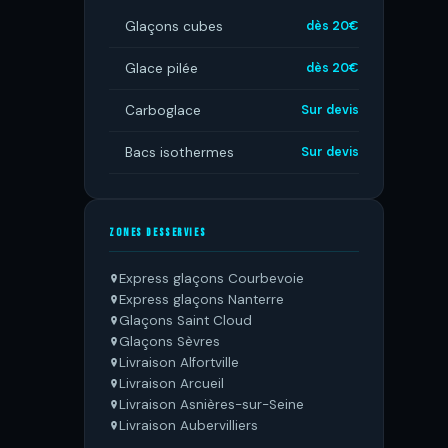
Glaçons cubes
dès 20€
Glace pilée
dès 20€
Carboglace
Sur devis
Bacs isothermes
Sur devis
ZONES DESSERVIES
Express glaçons Courbevoie
Express glaçons Nanterre
Glaçons Saint Cloud
Glaçons Sèvres
Livraison Alfortville
Livraison Arcueil
Livraison Asnières-sur-Seine
Livraison Aubervilliers