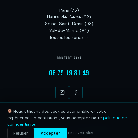
Paris (75)
Hauts-de-Seine (92)
Seine-Saint-Denis (93)
Val-de-Marne (94)
Toutes les zones →
CONTACT 24/7
06 75 19 81 49
Nous utilisons des cookies pour améliorer votre
expérience. En continuant, vous acceptez notre
politique de
confidentialité
.
© 2026 ChronoGlaçons — Tous droits réservés
Mentions légales
·
Politique de confidentialité
Refuser
Accepter
En savoir plus