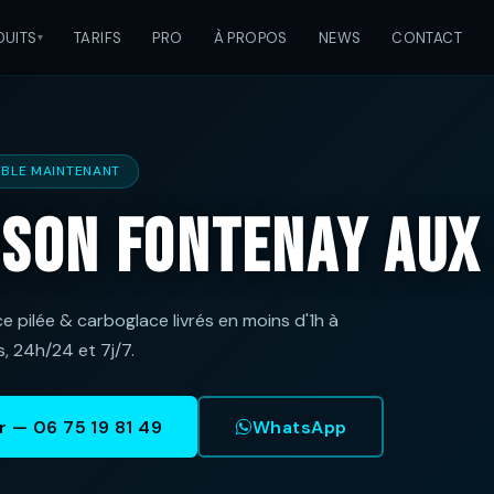
DUITS
TARIFS
PRO
À PROPOS
NEWS
CONTACT
IBLE MAINTENANT
ison Fontenay aux
e pilée & carboglace livrés en moins d'1h à
, 24h/24 et 7j/7.
— 06 75 19 81 49
WhatsApp