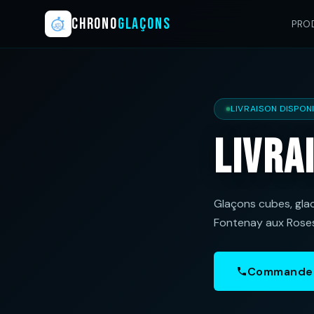
CHRONO
GLAÇONS
PRO
LIVRAISON DISPON
Livra
Glaçons cubes, glac
Fontenay aux Roses
Commander 