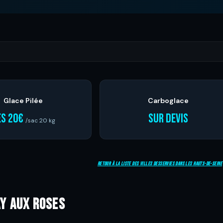
Glace Pilée
Carboglace
ès 20€
Sur devis
/sac 20 kg
Retour à la liste des villes desservies dans les Hauts-de-Seine
ay aux roses