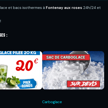
oglace et bacs isothermes à
Fontenay aux roses
24h/24 et
!
ses :
Carboglace