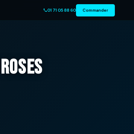
01 71 05 88 60
Commander
 Roses