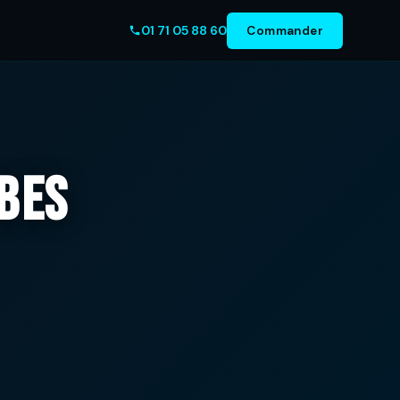
01 71 05 88 60
Commander
bes