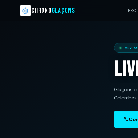
CHRONO
GLAÇONS
PRO
LIVRAIS
Li
Glaçons cu
Colombes, 
Com