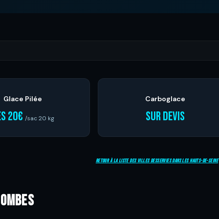
Glace Pilée
Carboglace
ès 20€
Sur devis
/sac 20 kg
Retour à la liste des villes desservies dans les Hauts-de-Seine
lombes