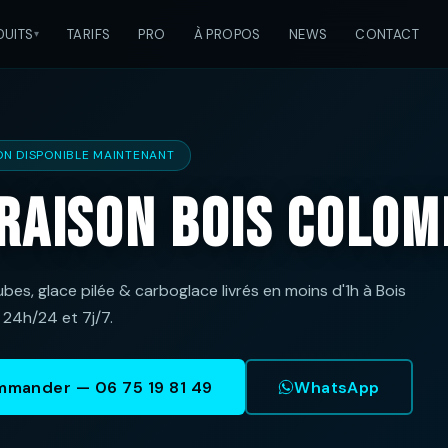
DUITS
TARIFS
PRO
À PROPOS
NEWS
CONTACT
ON DISPONIBLE MAINTENANT
vraison Bois Colom
bes, glace pilée & carboglace livrés en moins d'1h à Bois
24h/24 et 7j/7.
mander — 06 75 19 81 49
WhatsApp