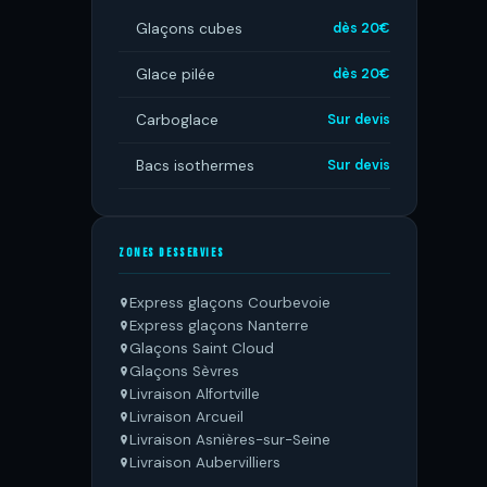
Glaçons cubes
dès 20€
Glace pilée
dès 20€
Carboglace
Sur devis
Bacs isothermes
Sur devis
ZONES DESSERVIES
Express glaçons Courbevoie
Express glaçons Nanterre
Glaçons Saint Cloud
Glaçons Sèvres
Livraison Alfortville
Livraison Arcueil
Livraison Asnières-sur-Seine
Livraison Aubervilliers