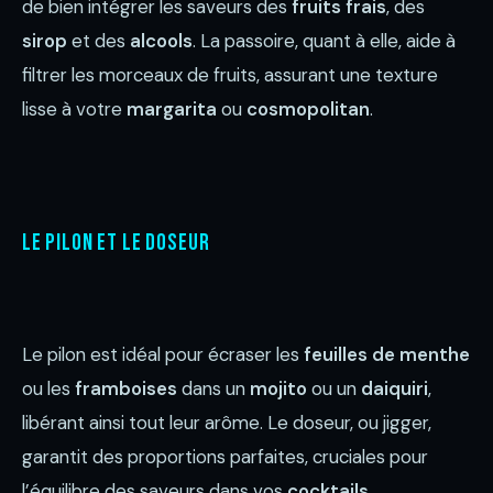
de bien intégrer les saveurs des
fruits frais
, des
sirop
et des
alcools
. La passoire, quant à elle, aide à
filtrer les morceaux de fruits, assurant une texture
lisse à votre
margarita
ou
cosmopolitan
.
Le pilon et le doseur
Le pilon est idéal pour écraser les
feuilles de menthe
ou les
framboises
dans un
mojito
ou un
daiquiri
,
libérant ainsi tout leur arôme. Le doseur, ou jigger,
garantit des proportions parfaites, cruciales pour
l’équilibre des saveurs dans vos
cocktails
.