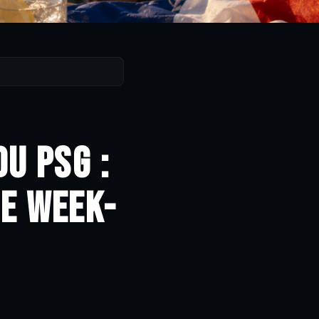
u PSG :
re week-